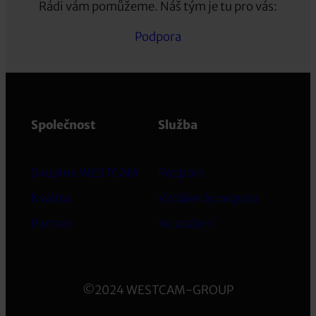
Rádi vám pomůžeme. Náš tým je tu pro vás:
Podpora
Společnost
Služba
Skupina WESTCAM
Podpora
Kvalita
Vzdálená podpora
Partner
Ke stažení
©2024 WESTCAM-GROUP