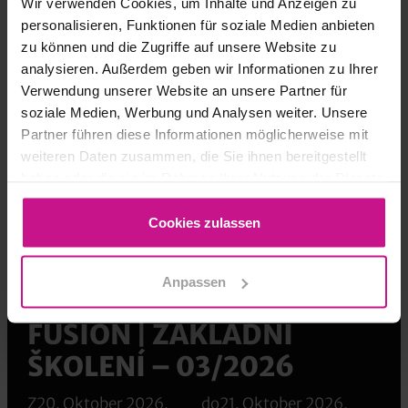
Wir verwenden Cookies, um Inhalte und Anzeigen zu
Školení CAD, PDM & AEC
personalisieren, Funktionen für soziale Medien anbieten
zu können und die Zugriffe auf unsere Website zu
analysieren. Außerdem geben wir Informationen zu Ihrer
Verwendung unserer Website an unsere Partner für
+43 5223 55509 360
soziale Medien, Werbung und Analysen weiter. Unsere
judith.kantioler@westcam.at
Partner führen diese Informationen möglicherweise mit
weiteren Daten zusammen, die Sie ihnen bereitgestellt
haben oder die sie im Rahmen Ihrer Nutzung der Dienste
zeptat se
gesammelt haben.
Cookies zulassen
Anpassen
PŘIHLÁŠENÍ:
FUSION | ZÁKLADNÍ
ŠKOLENÍ – 03/2026
Z
20. Oktober 2026,
do
21. Oktober 2026,