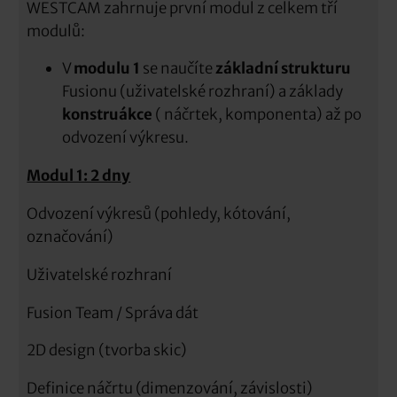
WESTCAM zahrnuje první modul z celkem tří
modulů:
V
modulu 1
se naučíte
základní strukturu
Fusionu (uživatelské rozhraní) a základy
konstruákce
( náčrtek, komponenta) až po
odvození výkresu.
Modul 1: 2 dny
Odvození výkresů (pohledy, kótování,
označování)
Uživatelské rozhraní
Fusion Team / Správa dát
2D design (tvorba skic)
Definice náčrtu (dimenzování, závislosti)