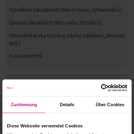
Vytváření základních těles (rotace, vytlačování)
Úprava základních těles nebo 2D náčrtů
Umístěné prvky (otvory, závity, zaoblení, zkosení
atd.)
Funkce plechů
Zustimmung
Details
Über Cookies
Diese Webseite verwendet Cookies
Judith Kantioler