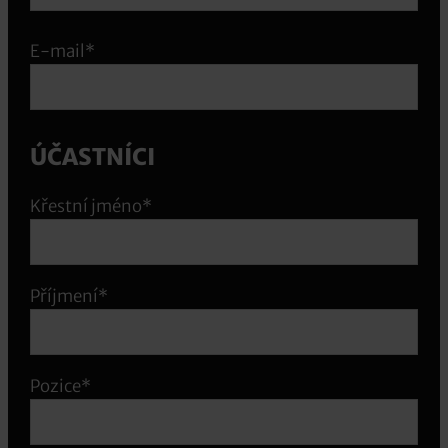
E-mail*
ÚČASTNÍCI
Křestní jméno*
Příjmení*
Pozice*