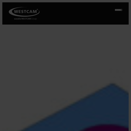
Přeskočit
na
obsah