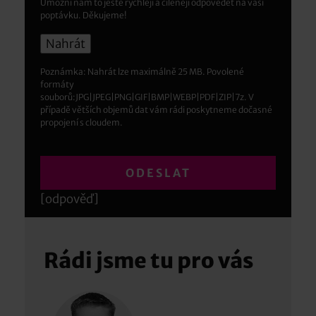
Umožní nám to ještě rychleji a cíleněji odpovědět na vaši
poptávku. Děkujeme!
Poznámka: Nahrát lze maximálně 25 MB. Povolené
formáty
souborů:JPG|JPEG|PNG|GIF|BMP|WEBP|PDF|ZIP|7z. V
případě větších objemů dat vám rádi poskytneme dočasné
propojení s cloudem.
[odpověď]
Rádi jsme tu pro vás