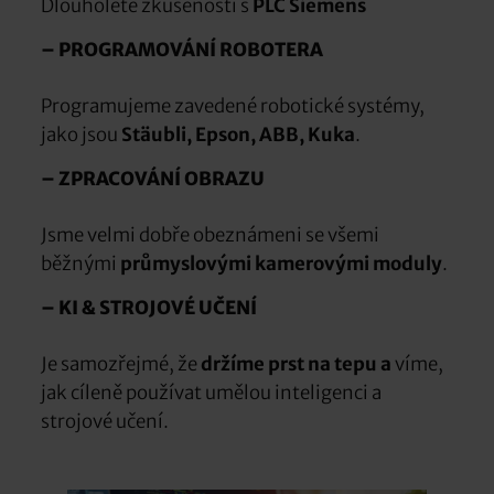
Dlouholeté zkušenosti s
PLC Siemens
– PROGRAMOVÁNÍ ROBOTERA
Programujeme zavedené robotické systémy,
jako jsou
Stäubli, Epson, ABB, Kuka
.
– ZPRACOVÁNÍ OBRAZU
Jsme velmi dobře obeznámeni se všemi
běžnými
průmyslovými kamerovými moduly
.
– KI & STROJOVÉ UČENÍ
Je samozřejmé, že
držíme prst na tepu a
víme,
jak cíleně používat umělou inteligenci a
strojové učení.