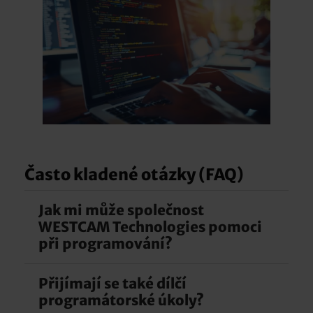
Často kladené otázky (FAQ)
Jak mi může společnost
WESTCAM Technologies pomoci
při programování?
Přijímají se také dílčí
Společnost WESTCAM Technologies se skládá z
programátorské úkoly?
technických odborníků s dlouholetými