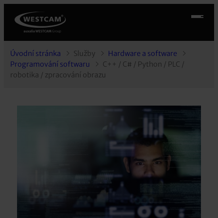
Úvodní stránka
Služby
Hardware a software
Programování softwaru
C++ / C# / Python / PLC /
robotika / zpracování obrazu