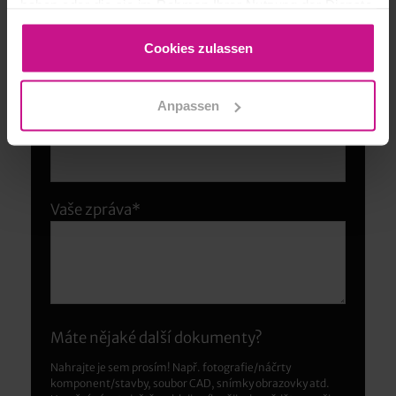
haben oder die sie im Rahmen Ihrer Nutzung der Dienste
gesammelt haben.
Cookies zulassen
E-mailová adresa*
Anpassen
Společnost
Vaše zpráva*
Máte nějaké další dokumenty?
Nahrajte je sem prosím! Např. fotografie/náčrty
komponent/stavby, soubor CAD, snímky obrazovky atd.