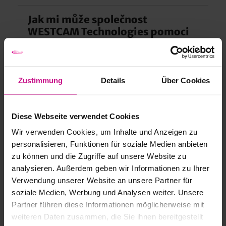
zkušenostmi s vývojem a programováním
složitých úloh. Rádi přijmeme i vaši výzvu.
Jak mi může společnost
Společnost WESTCAM Technologies může
WESTCAM Technologies pomoci
poskytnout podporu i zde. Obraťte se na nás a
při programování?
najdeme způsob spolupráce.
Společnost WESTCAM Technologies se skládá z
Zustimmung
Details
Über Cookies
technických odborníků s dlouholetými
zkušenostmi s vývojem a programováním
složitých úloh. Rádi přijmeme i vaši výzvu.
Poradíme vám osobně!
Diese Webseite verwendet Cookies
Wir verwenden Cookies, um Inhalte und Anzeigen zu
DOTAZ
personalisieren, Funktionen für soziale Medien anbieten
C++ / C# / PYTHON /
zu können und die Zugriffe auf unsere Website zu
PLC / ROBOTIKA /
analysieren. Außerdem geben wir Informationen zu Ihrer
Verwendung unserer Website an unsere Partner für
ZPRACOVÁNÍ OBRAZU
soziale Medien, Werbung und Analysen weiter. Unsere
Partner führen diese Informationen möglicherweise mit
Jméno
weiteren Daten zusammen, die Sie ihnen bereitgestellt