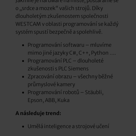
Jakmile je hardware na místě, postaráme se
o „srdce a mozek“ vašich strojů. Díky
dlouholetým zkušenostem společnosti
WESTCAM v oblasti programování se každý
systém spustí bezpečně a spolehlivě.
Programování softwaru – mluvíme
mimo jiné jazyky C#, C++, Python ….
Programování PLC – dlouholeté
zkušenosti s PLC Siemens
Zpracování obrazu – všechny běžné
průmyslové kamery
Programování robotů – Stäubli,
Epson, ABB, Kuka
A následuje trend:
Umělá inteligence a strojové učení