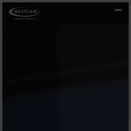
Přeskočit
na
obsah