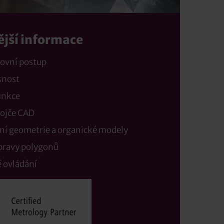
ější informace
covní postup
snost
unkce
vojče CAD
ní geometrie a organické modely
úpravy polygonů
 ovládání