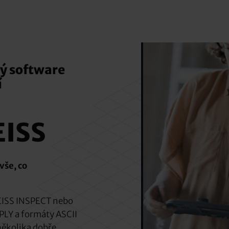
ý software
í
EISS
vše, co
ZEISS INSPECT nebo
PLY a formáty ASCII
několika dobře