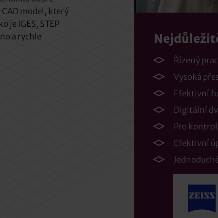
 CAD model, který
o je IGES, STEP
no a rychle
Nejdůležit
Řízený pra
Vysoká pře
Efektivní f
Digitální d
Pro kontrol
Efektivní 
Jednoduché