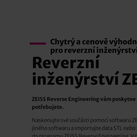
Chytrý a cenově výhodn
pro reverzní inženýrstv
Reverzní
inženýrství Z
ZEISS Reverse Engineering vám poskytne 
potřebujete.
Naskenujte své součásti pomocí softwaru 
jiného softwaru a importujte data STL nebo 
do programu ZEISS Reverse Engineering. V 