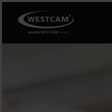
Přeskočit
na
obsah
PRO