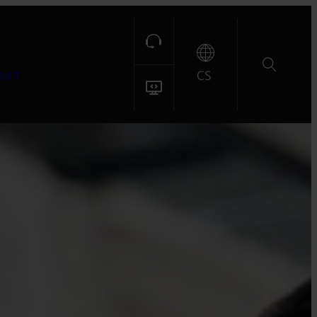
CS
AKT