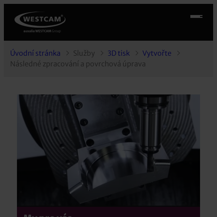
Úvodní stránka
Služby
3D tisk
Vytvořte
Následné zpracování a povrchová úprava