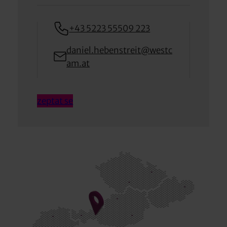
+43 5223 55509 223
daniel.hebenstreit@westc
am.at
zeptat se