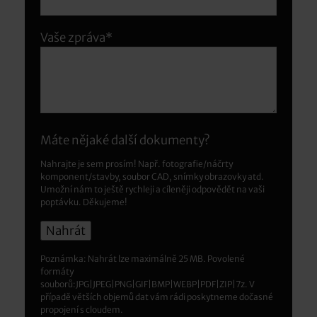
Vaše zpráva*
Máte nějaké další dokumenty?
Nahrajte je sem prosím! Např. fotografie/náčrty
komponent/stavby, soubor CAD, snímky obrazovky atd.
Umožní nám to ještě rychleji a cíleněji odpovědět na vaši
poptávku. Děkujeme!
Poznámka: Nahrát lze maximálně 25 MB. Povolené
formáty
souborů:JPG|JPEG|PNG|GIF|BMP|WEBP|PDF|ZIP|7z. V
případě větších objemů dat vám rádi poskytneme dočasné
propojení s cloudem.