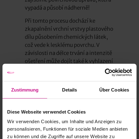
vypadá a působí nádherně!
Při tomto procesu dochází ke
zkapalnění vrchní vrstvy plastového
dílu působením chemických látek,
což vede k lesklému povrchu. V
závislosti na délce trvání a intenzitě
ošetření může dojít také k vyhlazení
makroskopické struktury povrchu.
Zustimmung
Details
Über Cookies
Diese Webseite verwendet Cookies
Wir verwenden Cookies, um Inhalte und Anzeigen zu
personalisieren, Funktionen für soziale Medien anbieten
zu können und die Zugriffe auf unsere Website zu