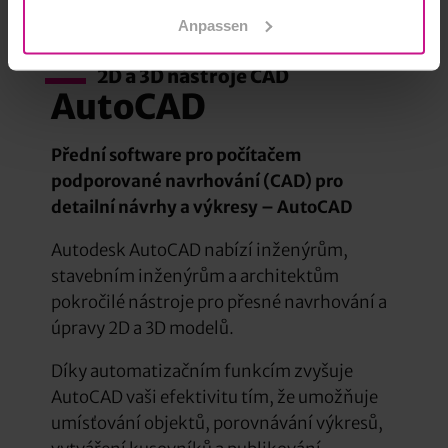
Anpassen
2D a 3D nástroje CAD
AutoCAD
Přední software pro počítačem
podporované navrhování (CAD) pro
detailní návrhy a výkresy – AutoCAD
Autodesk AutoCAD nabízí inženýrům,
stavebním inženýrům a architektům
pokročilé nástroje pro přesné navrhování a
úpravy 2D a 3D modelů.
Díky automatizačním funkcím zvyšuje
AutoCAD vaši efektivitu tím, že umožňuje
umísťování objektů, porovnávání výkresů,