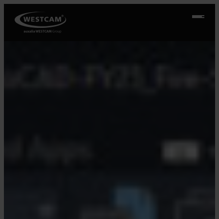
Přeskočit
na
obsah