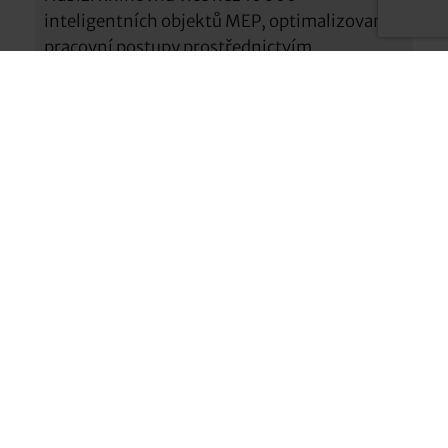
inteligentních objektů MEP, optimalizované
pracovní postupy prostřednictvím
jednotlivých palet a multifunkčních panelů a
automatickou aktualizaci výkresů.
Rostlina 3D
Přináší bezpečnou spolupráci v cloudovém
datovém prostředí, rychlejší a
automatizované návrhy P&ID a automatické
vytváření izometrie potrubí přímo z 3D
modelu.
Architektura
Nabízí knihovnu více než 8 800
architektonických prvků, automatické