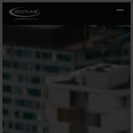
Přeskočit
na
obsah