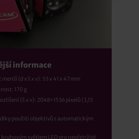
ější informace
menší (d x š x v): 53 x 41 x 47 mm
nost: 170 g
ozlišení (š x v): 2048×1536 pixelů (3,15
 díky použití objektivů s automatickým
s kruhovým světlem LED pro nepřetržité