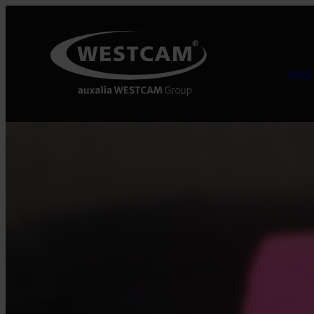
Přeskočit
na
obsah
PRO