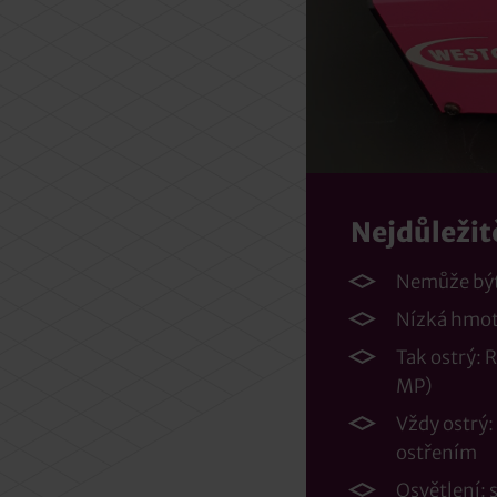
Nejdůležit
Nemůže být 
Nízká hmot
Tak ostrý: R
MP)
Vždy ostrý:
ostřením
Osvětlení: 