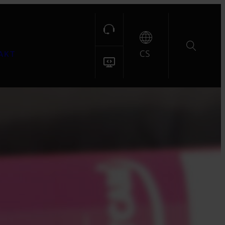
CS
AKT