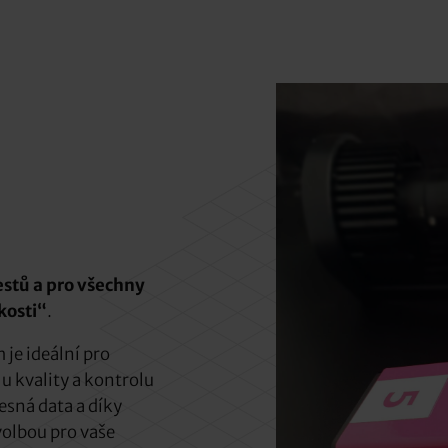
stů a pro všechny
kosti“
.
je ideální pro
 kvality a kontrolu
esná data a díky
volbou pro vaše