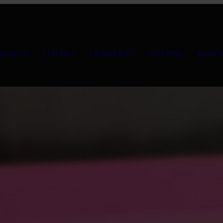
DUKTY
SLUŽBY
AKADEMIE
O FIRMĚ
KONT