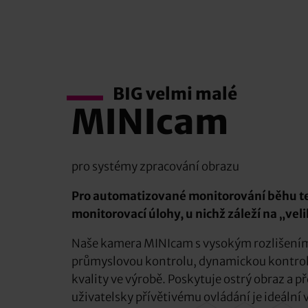
BIG velmi malé
MINIcam
pro systémy zpracování obrazu
Pro automatizované monitorování běhu te
monitorovací úlohy, u nichž záleží na „veli
Naše kamera MINIcam s vysokým rozlišením 
průmyslovou kontrolu, dynamickou kontrolu
kvality ve výrobě. Poskytuje ostrý obraz a př
uživatelsky přívětivému ovládání je ideální 