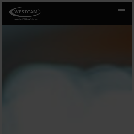
Přeskočit
na
obsah