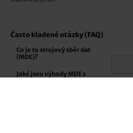
Často kladené otázky (FAQ)
Co je to strojový sběr dat
(MDE)?
Jaké jsou výhody MDE s
Sběr dat ze strojů neboli MDA je automatický sběr
Hummingbird MES?
a analýza dat ze strojů, která poskytuje přehled o
stavu strojů a jejich výrobě.
Jak se Hummingbird MES
Monitorování v reálném čase, vyšší efektivita,
integruje do stávajících
optimalizace procesů a úplná transparentnost
systémů?
výrobních procesů.
Hummingbird MES podporuje připojení k různým