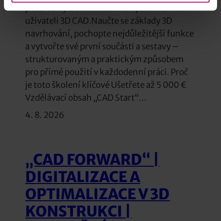
použitelný Od začátečníka k jistému
uživateli 3D CAD.Naučte se základy 3D
navrhování, pochopte nejdůležitější funkce
a vytvořte své první součásti a sestavy –
strukturovaným a praktickým způsobem
pro přímé použití v každodenní práci. Proč
je toto školení klíčové Ušetřete až 5 000 €
Vzdělávací obsah „CAD Start“…
4. 8. 2026
„CAD FORWARD“ |
DIGITALIZACE A
OPTIMALIZACE V 3D
KONSTRUKCI |