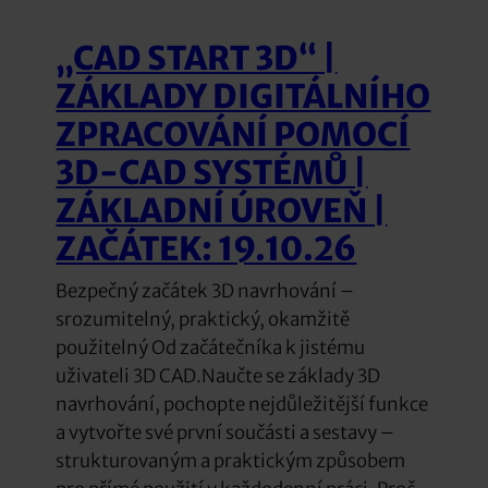
„CAD START 3D“ |
ZÁKLADY DIGITÁLNÍHO
ZPRACOVÁNÍ POMOCÍ
3D-CAD SYSTÉMŮ |
ZÁKLADNÍ ÚROVEŇ |
ZAČÁTEK: 19.10.26
Bezpečný začátek 3D navrhování –
srozumitelný, praktický, okamžitě
použitelný Od začátečníka k jistému
uživateli 3D CAD.Naučte se základy 3D
navrhování, pochopte nejdůležitější funkce
a vytvořte své první součásti a sestavy –
strukturovaným a praktickým způsobem