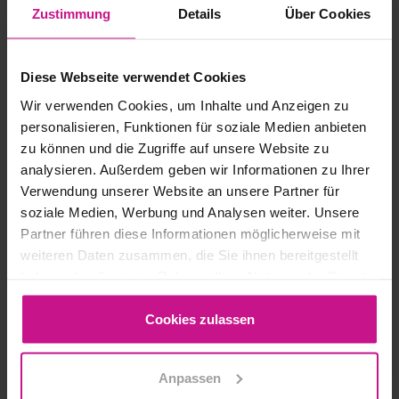
Zustimmung
Details
Über Cookies
za krokem se naučíte, jak efektivně a
profesionálně vytvářet digitální výkresy.
Toto odborné…
Diese Webseite verwendet Cookies
4. 8. 2026
Wir verwenden Cookies, um Inhalte und Anzeigen zu
personalisieren, Funktionen für soziale Medien anbieten
zu können und die Zugriffe auf unsere Website zu
„CAD START 3D“ |
analysieren. Außerdem geben wir Informationen zu Ihrer
Verwendung unserer Website an unsere Partner für
ZÁKLADY DIGITÁLNÍHO
soziale Medien, Werbung und Analysen weiter. Unsere
ZPRACOVÁNÍ POMOCÍ
Partner führen diese Informationen möglicherweise mit
weiteren Daten zusammen, die Sie ihnen bereitgestellt
3D-CAD SYSTÉMŮ |
haben oder die sie im Rahmen Ihrer Nutzung der Dienste
ZÁKLADNÍ KURZ |
gesammelt haben.
Cookies zulassen
ZAČÁTEK: 21.09.26
Bezpečný začátek 3D navrhování –
Anpassen
srozumitelný, praktický, okamžitě