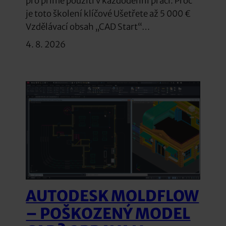
pro přímé použití v každodenní práci. Proč
je toto školení klíčové Ušetřete až 5 000 €
Vzdělávací obsah „CAD Start“…
4. 8. 2026
AUTODESK MOLDFLOW
– POŠKOZENÝ MODEL