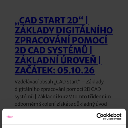
„CAD START 2D“ |
ZÁKLADY DIGITÁLNÍHO
ZPRACOVÁNÍ POMOCÍ
2D CAD SYSTÉMŮ |
ZÁKLADNÍ ÚROVEŇ |
ZAČÁTEK: 05.10.26
Vzdělávací obsah „CAD Start“ – Základy
digitálního zpracování pomocí 2D CAD
systémů | Základní kurz V tomto třídenním
odborném školení získáte důkladný úvod
do světa 2D CAD konstrukce. Od prvotního
seznámení s uživatelským rozhraním až po
praktické tipy pro každodenní použití. Krok