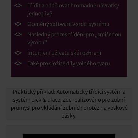
Třídit a oddělovat hromadné návratky
jednotlivě
Oceněný software v srdci systému
Následný proces třídění pro „smíšenou
výrobu“
Intuitivní uživatelské rozhraní
Také pro složité díly volného tvaru
Praktický příklad: Automatický třídicí systém a
systém pick & place. Zde realizováno pro zubní
průmysl pro vkládání zubních protéz na voskové
pásky.