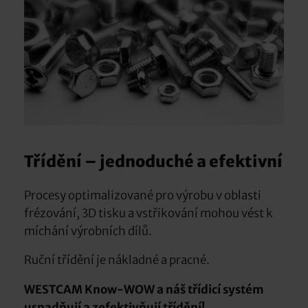
Třídění – jednoduché a efektivní
Procesy optimalizované pro výrobu v oblasti
frézování, 3D tisku a vstřikování mohou vést k
míchání výrobních dílů.
Ruční třídění je nákladné a pracné.
WESTCAM Know-WOW a náš třídicí systém
usnadňují a zefektivňují třídění!