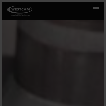
Přeskočit
na
obsah