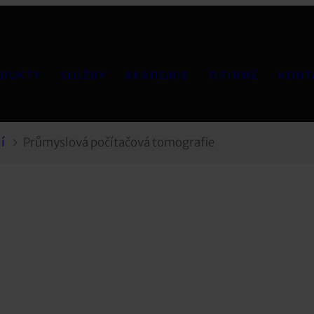
DUKTY
SLUŽBY
AKADEMIE
O FIRMĚ
KONT
í
Průmyslová počítačová tomografie