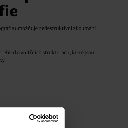
fie
grafie umožňuje nedestruktivní zkoumání
hled o vnitřních strukturách, které jsou
ty.