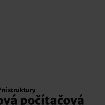
řní struktury
vá počítačová