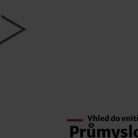
Vhled do vnit
Průmyslo