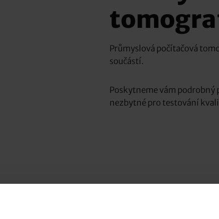
tomogra
Průmyslová počítačová tomo
součástí.
Poskytneme vám podrobný pře
nezbytné pro testování kvali