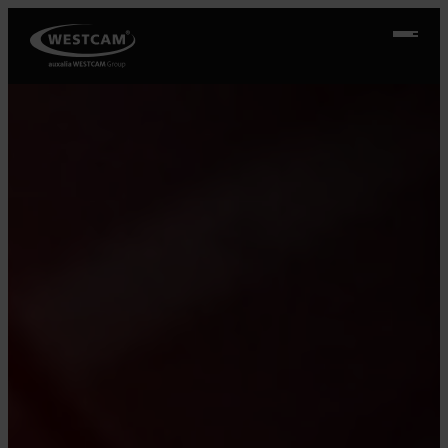
Přeskočit
na
obsah