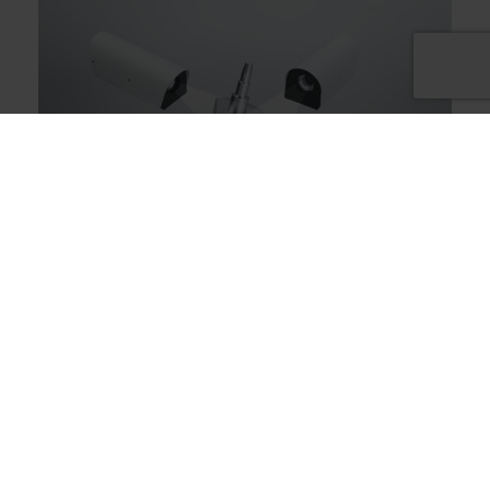
Zaostřená trhlina – díky
objektivu s dalekým ohniskem
Systém detekce trhlin BVS-R/F je založen na
všech funkcích standardního systému BVS-R.
Další funkcí produktu je objektiv s dálkovým