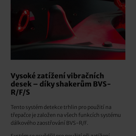
Vysoké zatížení vibračních
desek – díky shakerům BVS-
R/F/S
Tento systém detekce trhlin pro použití na
třepačce je založen na všech funkcích systému
dálkového zaostřování BVS-R/F.
Systém se osvědčil pro použití při zatížení