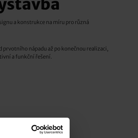
výstavba
esignu a konstrukce na míru pro různá
d prvotního nápadu až po konečnou realizaci,
ivní a funkční řešení.