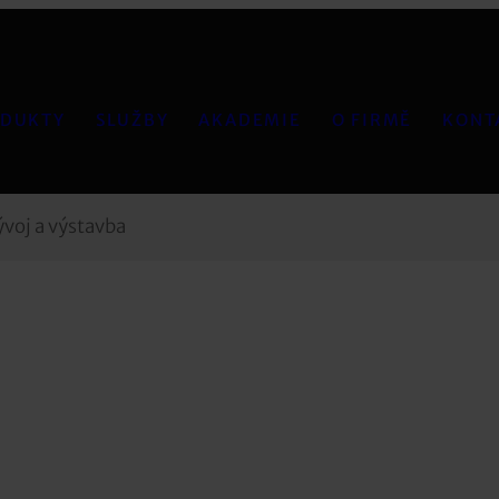
DUKTY
SLUŽBY
AKADEMIE
O FIRMĚ
KONT
ývoj a výstavba