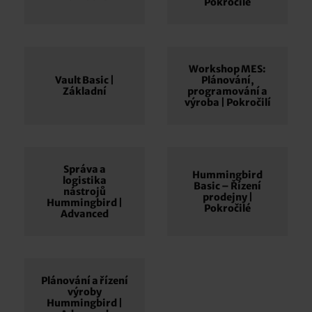
Pokročilé
Workshop MES:
Vault Basic |
Plánování,
Základní
programování a
výroba | Pokročilí
Správa a
Hummingbird
logistika
Basic – Řízení
nástrojů
prodejny |
Hummingbird |
Pokročilé
Advanced
Plánování a řízení
výroby
Hummingbird |