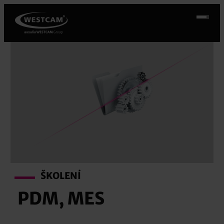
Přeskočit
na
obsah
ŠKOLENÍ
PDM, MES