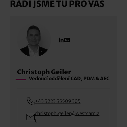
RÁDI JSME TU PRO VÁS
Christoph Geiler
Vedoucí oddělení CAD, PDM & AEC
+43 5223 55509 305
christoph.geiler@westcam.a
t