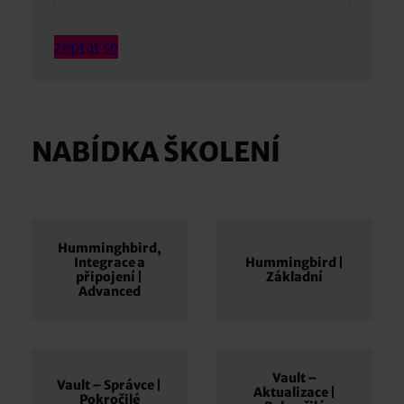
zeptat se
NABÍDKA ŠKOLENÍ
Humminghbird,
Integrace a
Hummingbird |
připojení |
Základní
Advanced
Vault –
Vault – Správce |
Aktualizace |
Pokročilé