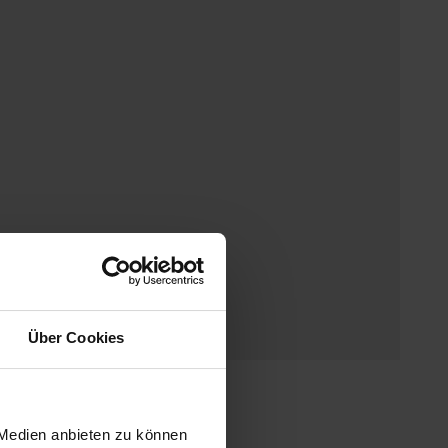
Über Cookies
Y
 Medien anbieten zu können