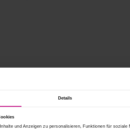
Details
Cookies
ASTI 3D MĚŘICÍ TECHNIK
nhalte und Anzeigen zu personalisieren, Funktionen für soziale