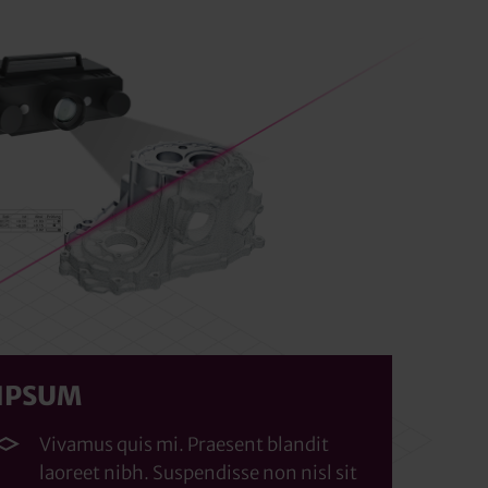
IPSUM
Vivamus quis mi. Praesent blandit
laoreet nibh. Suspendisse non nisl sit