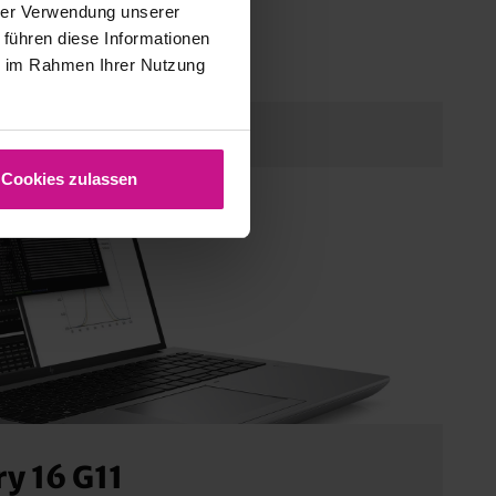
hrer Verwendung unserer
 führen diese Informationen
ie im Rahmen Ihrer Nutzung
Cookies zulassen
y 16 G11