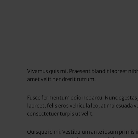
Vivamus quis mi. Praesent blandit laoreet nibh
amet velit hendrerit rutrum.
Fusce fermentum odio nec arcu. Nunc egestas,
laoreet, felis eros vehicula leo, at malesuada ve
consectetuer turpis ut velit.
Quisque id mi. Vestibulum ante ipsum primis in