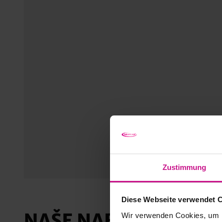
Zustimmung
Diese Webseite verwendet 
NAŠE NABÍDKA V OBL
Wir verwenden Cookies, um I