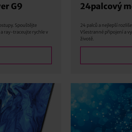
wer G9
24palcový mo
stupy. Spouštějte
24 palců a nejlepší rozli
a ray-traceujte rychle v
Všestranné připojení a v
životě.