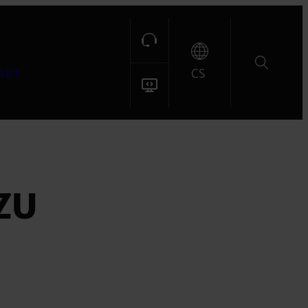
CS
AKT
ZU