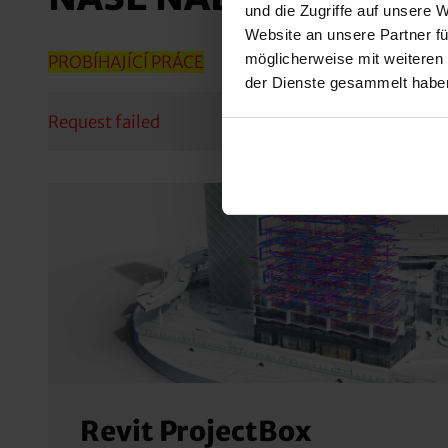
und die Zugriffe auf unsere 
Website an unsere Partner fü
möglicherweise mit weiteren
PROBÍHAJÍCÍ PRÁCE
der Dienste gesammelt habe
Request failed
Revit ProjectBox