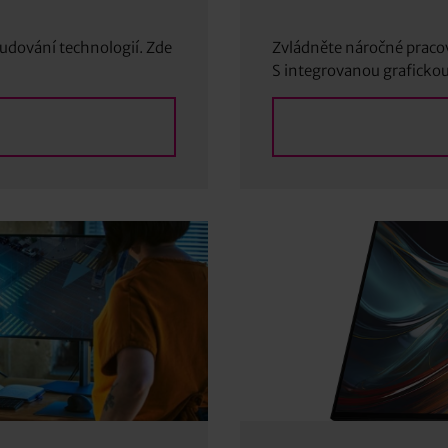
budování technologií. Zde
Zvládněte náročné pracov
S integrovanou grafickou