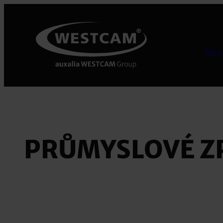
Přeskočit
na
obsah
PRO
PRŮMYSLOVÉ Z