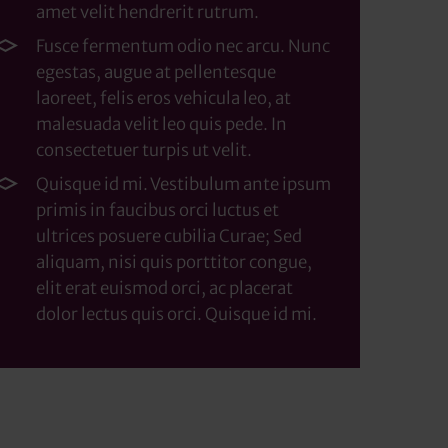
amet velit hendrerit rutrum.
Fusce fermentum odio nec arcu. Nunc
egestas, augue at pellentesque
laoreet, felis eros vehicula leo, at
malesuada velit leo quis pede. In
consectetuer turpis ut velit.
Quisque id mi. Vestibulum ante ipsum
primis in faucibus orci luctus et
ultrices posuere cubilia Curae; Sed
aliquam, nisi quis porttitor congue,
elit erat euismod orci, ac placerat
dolor lectus quis orci. Quisque id mi.