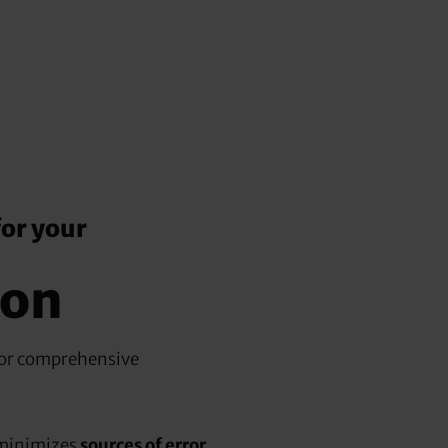
for your
ion
or comprehensive
minimizes
sources of error
.