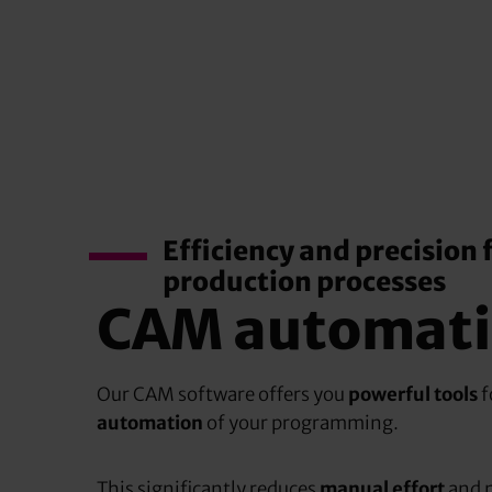
Efficiency and precision 
production processes
CAM automat
Our CAM software offers you
powerful tools
f
automation
of your programming.
This significantly reduces
manual effort
and 