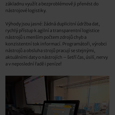
základnu využít a bezproblémově ji přenést do
nástrojové logistiky.
Výhody jsou jasné: žádná duplicitní údržba dat,
rychlý přístup k agilní a transparentní logistice
nástrojů s menším počtem zdrojů chyb a
konzistentní tok informací. Programátoři, výrobci
nástrojů a obsluha strojů pracují se stejnými,
aktuálními daty o nástrojích – šetří čas, úsilí, nervy
a v neposlední řadě i peníze!