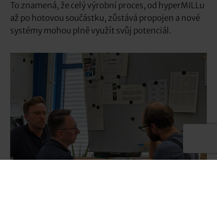
To znamená, že celý výrobní proces, od hyperMILLu
až po hotovou součástku, zůstává propojen a nové
systémy mohou plně využít svůj potenciál.