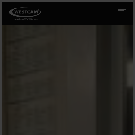
Přeskočit
na
obsah