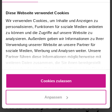
Diese Webseite verwendet Cookies
Wir verwenden Cookies, um Inhalte und Anzeigen zu
personalisieren, Funktionen für soziale Medien anbieten
zu können und die Zugriffe auf unsere Website zu
analysieren. Außerdem geben wir Informationen zu Ihrer
Verwendung unserer Website an unsere Partner für
soziale Medien, Werbung und Analysen weiter. Unsere
Partner führen diese Informationen möglicherweise mit
weiteren Daten zusammen, die Sie ihnen bereitgestellt
haben oder die sie im Rahmen Ihrer Nutzung der Dienste
CAM & MES
gesammelt haben.
Cookies zulassen
PRAKTICKÁ
ORGANIZACE
Anpassen
NÁSTROJŮ Z JEDNOHO