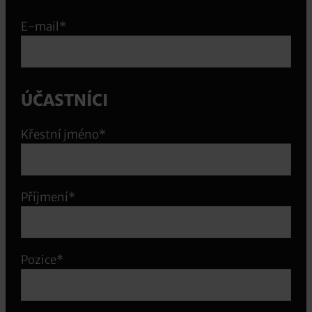
E-mail*
ÚČASTNÍCI
Křestní jméno*
Příjmení*
Pozice*