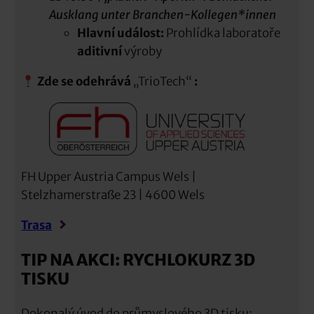
Ausklang unter Branchen-Kollegen*innen
Hlavní událost:
Prohlídka laboratoře
aditivní
výroby
Zde se odehrává
„TrioTech“
:
FH Upper Austria Campus Wels |
Stelzhamerstraße 23 | 4600 Wels
Trasa
TIP NA AKCI: RYCHLOKURZ 3D
TISKU
Dokonalý úvod do průmyslového 3D tisku: