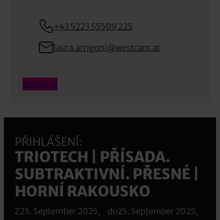
+43 5223 55509 225
laura.arrigoni@westcam.at
zeptat se
PŘIHLÁŠENÍ:
TRIOTECH | PŘÍSADA.
SUBTRAKTIVNÍ. PŘESNÉ |
HORNÍ RAKOUSKO
Z
25. September 2025,
do
25. September 2025,