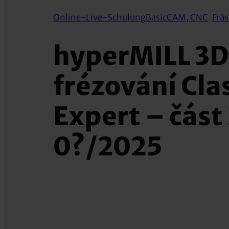
Online-Live-Schulung
Basic
CAM, CNC
, 
Frä
hyperMILL 3D
frézování Clas
Expert – část 
0?/2025