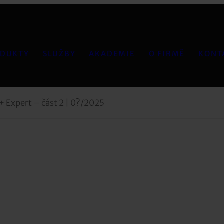
DUKTY
SLUŽBY
AKADEMIE
O FIRMĚ
KONT
+ Expert – část 2 | 0?/2025