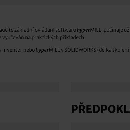
učíte základní ovládání softwaru
hyper
MILL, počínaje už
e vyučován na praktických příkladech.
v Inventor nebo
hyper
MILL v SOLIDWORKS (délka školení 
PŘEDPOKL