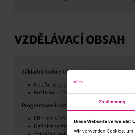
VZDĚLÁVACÍ OBSAH
Základní funkce CAD
Naučte se používat všechny příkazy pro plo
Rozhraní a řízení vrstev na příkladech cvič
Zustimmung
Programovací rozhraní / základní nastavení
Příprava komponent a programovací rozhr
Diese Webseite verwendet 
Definice seznamů pro zpracování a souřad
Wir verwenden Cookies, um I
Vytváření polotovarů, frézovacích ploch, g