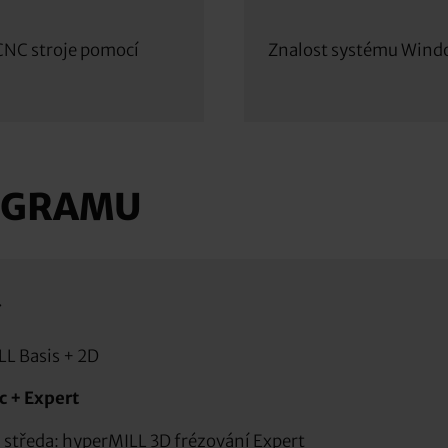
CNC stroje pomocí
Znalost systému Wind
OGRAMU
í
LL Basis + 2D
c + Expert
, středa: hyperMILL 3D frézování Expert