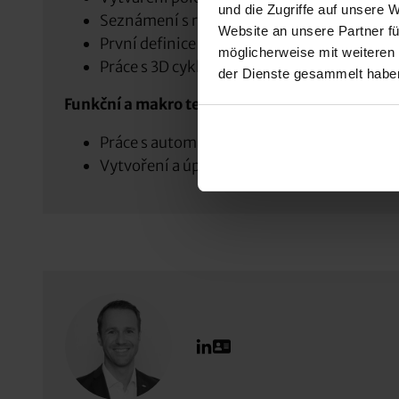
und die Zugriffe auf unsere 
Seznámení s různými možnostmi simulace
Website an unsere Partner fü
První definice cyklů v oblasti 2D (obráběn
möglicherweise mit weiteren
Práce s 3D cykly (hrubování, různé strateg
der Dienste gesammelt habe
Funkční a makro technologie
Práce s automatizovaným rozpoznáváním
Vytvoření a úprava databáze znalostí