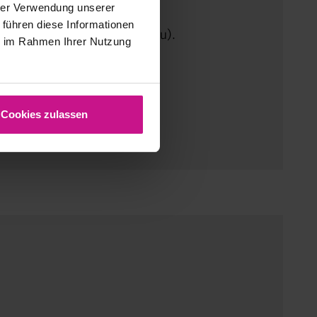
hrer Verwendung unserer
 führen diese Informationen
ho materiálu, korekce poloměru).
ie im Rahmen Ihrer Nutzung
 zamezení kolizí).
Cookies zulassen