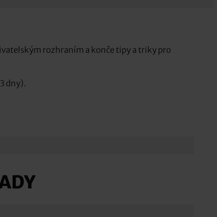
ivatelským rozhraním a konče tipy a triky pro
3 dny).
ADY