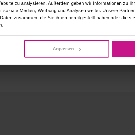
Website zu analysieren. Außerdem geben wir Informationen zu I
, NC souboru a možnostmi dokumentace (zpráva).
r soziale Medien, Werbung und Analysen weiter. Unsere Partner
í kontur a kapes, definice cyklů vrtání, obrábění zbytkové
 Daten zusammen, die Sie ihnen bereitgestellt haben oder die s
ie dokončování, zpracování zbytkového materiálu, řízení a
n.
 geometrie a programováním
Anpassen