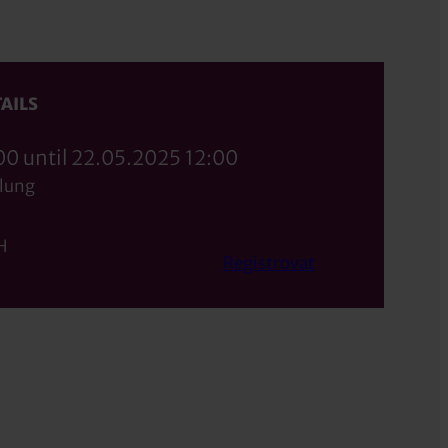
AILS
00 until 22.05.2025 12:00
lung
H
Registrovat