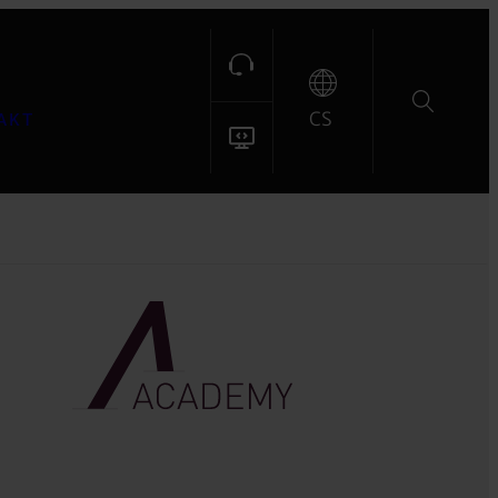
CS
AKT