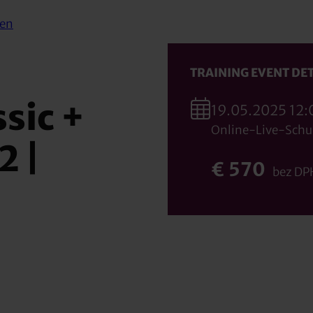
sen
TRAINING EVENT DET
sic +
19.05.2025 12:
Online-Live-Schu
2 |
€ 570
bez DP