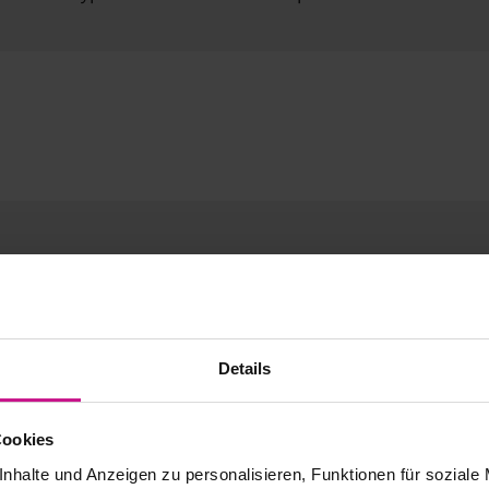
chy a křivky.
ení
Details
aní
Cookies
nicových systémů
nhalte und Anzeigen zu personalisieren, Funktionen für soziale
eometrií nástrojů a držáků