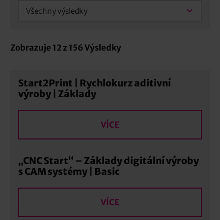
Všechny výsledky
Zobrazuje
12
z
156
Výsledky
Start2Print | Rychlokurz aditivní
výroby | Základy
VÍCE
„CNC Start“ – Základy digitální výroby
s CAM systémy | Basic
VÍCE