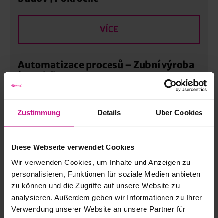
VÍCE
Automatizace procesů – Zubní výroba
| Workflow
VÍCE
Zustimmung
Details
Über Cookies
Humminghbird, Integrace a připojení |
Diese Webseite verwendet Cookies
Advanced
Wir verwenden Cookies, um Inhalte und Anzeigen zu
personalisieren, Funktionen für soziale Medien anbieten
VÍCE
zu können und die Zugriffe auf unsere Website zu
analysieren. Außerdem geben wir Informationen zu Ihrer
Verwendung unserer Website an unsere Partner für