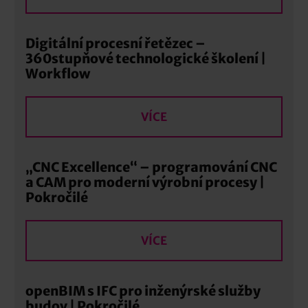
Digitální procesní řetězec –
360stupňové technologické školení |
Workflow
VÍCE
„CNC Excellence“ – programování CNC
a CAM pro moderní výrobní procesy |
Pokročilé
VÍCE
openBIM s IFC pro inženýrské služby
budov | Pokročilé