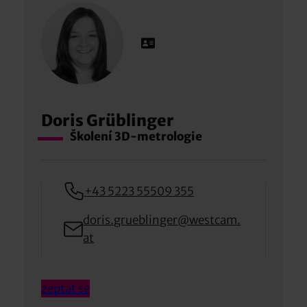
Doris Grüblinger
Školení 3D-metrologie
+43 5223 55509 355
doris.grueblinger@westcam.
at
zeptat se