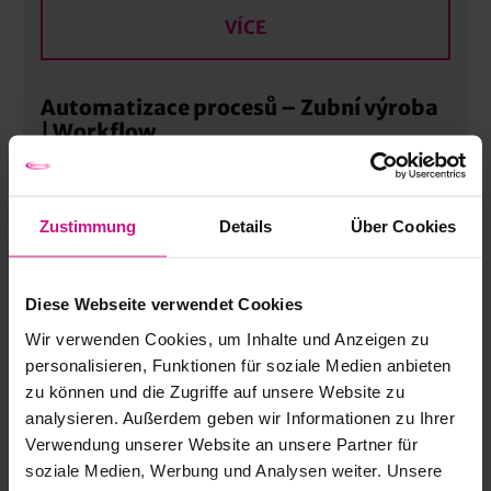
VÍCE
Automatizace procesů – Zubní výroba
| Workflow
VÍCE
Zustimmung
Details
Über Cookies
Humminghbird, Integrace a připojení |
Advanced
Diese Webseite verwendet Cookies
Wir verwenden Cookies, um Inhalte und Anzeigen zu
personalisieren, Funktionen für soziale Medien anbieten
VÍCE
zu können und die Zugriffe auf unsere Website zu
analysieren. Außerdem geben wir Informationen zu Ihrer
Verwendung unserer Website an unsere Partner für
CAD, konstrukce
soziale Medien, Werbung und Analysen weiter. Unsere