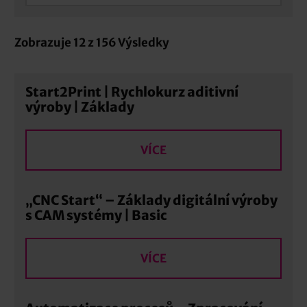
Zobrazuje
12
z
156
Výsledky
Start2Print | Rychlokurz aditivní
výroby | Základy
VÍCE
„CNC Start“ – Základy digitální výroby
s CAM systémy | Basic
VÍCE