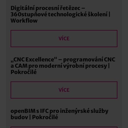
Digitální procesní řetězec –
360stupňové technologické školení |
Workflow
VÍCE
„CNC Excellence“ – programování CNC
a CAM pro moderní výrobní procesy |
Pokročilé
VÍCE
openBIM s IFC pro inženýrské služby
budov | Pokročilé