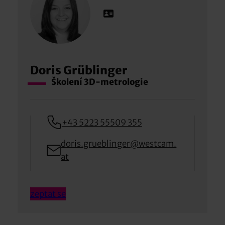
Doris Grüblinger
Školení 3D-metrologie
+43 5223 55509 355
doris.grueblinger@westcam.
at
zeptat se