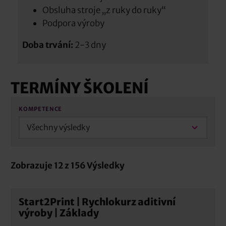
Obsluha stroje „z ruky do ruky“
Podpora výroby
Doba trvání:
2-3 dny
TERMÍNY ŠKOLENÍ
KOMPETENCE
Všechny výsledky
Zobrazuje
12
z
156
Výsledky
Start2Print | Rychlokurz aditivní
výroby | Základy