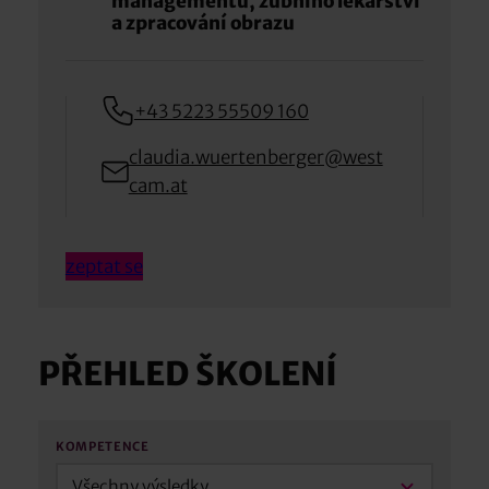
managementu, zubního lékařství
a zpracování obrazu
+43 5223 55509 160
claudia.wuertenberger@west
cam.at
zeptat se
PŘEHLED ŠKOLENÍ
KOMPETENCE
Všechny výsledky