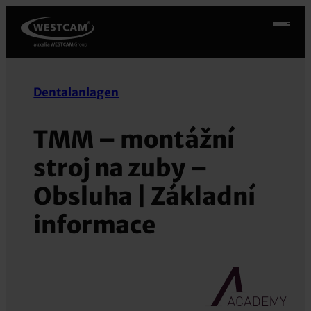
Přeskočit
na
obsah
Dentalanlagen
TMM – montážní
stroj na zuby –
Obsluha | Základní
informace