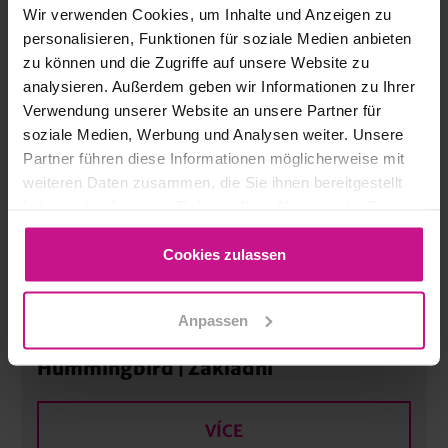
VÍCE
Wir verwenden Cookies, um Inhalte und Anzeigen zu
personalisieren, Funktionen für soziale Medien anbieten
zu können und die Zugriffe auf unsere Website zu
Humminghbird, Integrace a připojení |
analysieren. Außerdem geben wir Informationen zu Ihrer
Advanced
Verwendung unserer Website an unsere Partner für
soziale Medien, Werbung und Analysen weiter. Unsere
VÍCE
Partner führen diese Informationen möglicherweise mit
weiteren Daten zusammen, die Sie ihnen bereitgestellt
haben oder die sie im Rahmen Ihrer Nutzung der Dienste
CAD, konstrukce
gesammelt haben.
Cookies zulassen
VÍCE
Anpassen
Hummingbird | Základní
VÍCE