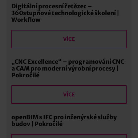
Digitální procesní řetězec –
360stupňové technologické školení |
Workflow
VÍCE
„CNC Excellence“ – programování CNC
a CAM pro moderní výrobní procesy |
Pokročilé
VÍCE
openBIM s IFC pro inženýrské služby
budov | Pokročilé