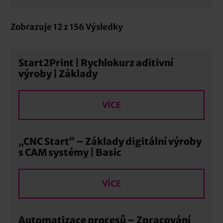
Zobrazuje
12
z
156
Výsledky
Start2Print | Rychlokurz aditivní
výroby | Základy
VÍCE
„CNC Start“ – Základy digitální výroby
s CAM systémy | Basic
VÍCE
Automatizace procesů – Zpracování