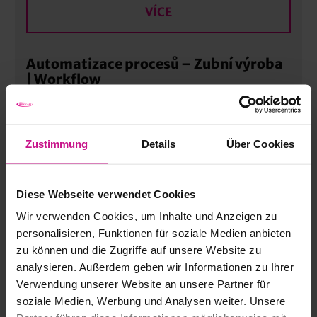
VÍCE
Automatizace procesů – Zubní výroba
| Workflow
VÍCE
Zustimmung
Details
Über Cookies
Humminghbird, Integrace a připojení |
Advanced
Diese Webseite verwendet Cookies
Wir verwenden Cookies, um Inhalte und Anzeigen zu
personalisieren, Funktionen für soziale Medien anbieten
VÍCE
zu können und die Zugriffe auf unsere Website zu
analysieren. Außerdem geben wir Informationen zu Ihrer
Verwendung unserer Website an unsere Partner für
CAD, konstrukce
soziale Medien, Werbung und Analysen weiter. Unsere