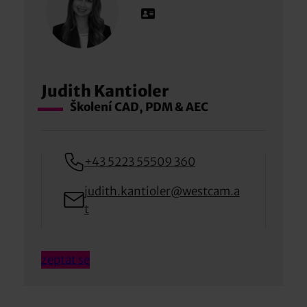
Judith Kantioler
Školení CAD, PDM & AEC
+43 5223 55509 360
judith.kantioler@westcam.a
t
zeptat se