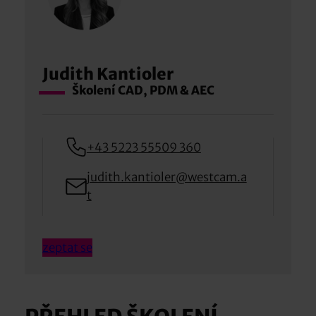
Judith Kantioler
Školení CAD, PDM & AEC
+43 5223 55509 360
judith.kantioler@westcam.a
t
zeptat se