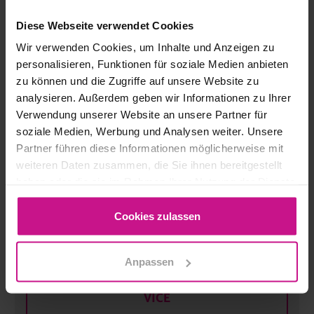
„CAD Start 2D“ | Základy digitálního
Diese Webseite verwendet Cookies
zpracování pomocí 2D CAD systémů |
Wir verwenden Cookies, um Inhalte und Anzeigen zu
Základní úroveň | Začátek: 05.10.26
personalisieren, Funktionen für soziale Medien anbieten
zu können und die Zugriffe auf unsere Website zu
05.10.26
do
07.10.26
analysieren. Außerdem geben wir Informationen zu Ihrer
Verwendung unserer Website an unsere Partner für
soziale Medien, Werbung und Analysen weiter. Unsere
VÍCE
Partner führen diese Informationen möglicherweise mit
weiteren Daten zusammen, die Sie ihnen bereitgestellt
haben oder die sie im Rahmen Ihrer Nutzung der Dienste
„CAD Start 3D“ | Základy digitálního
zpracování pomocí 3D-CAD systémů |
gesammelt haben.
Základní úroveň | Začátek: 19.10.26
Cookies zulassen
19.10.26
do
23.10.26
Anpassen
VÍCE