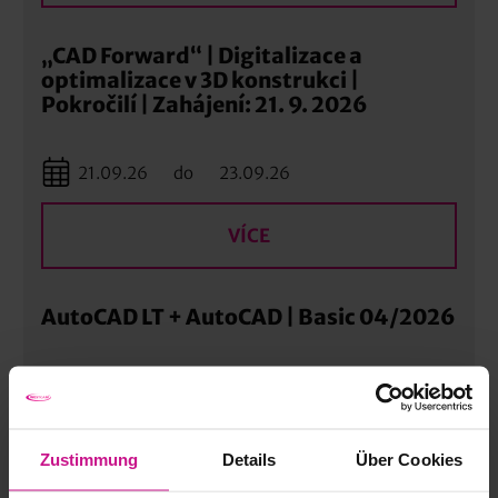
„CAD Forward“ | Digitalizace a
optimalizace v 3D konstrukci |
Pokročilí | Zahájení: 21. 9. 2026
21.09.26
do
23.09.26
VÍCE
AutoCAD LT + AutoCAD | Basic 04/2026
05.10.26
do
07.10.26
VÍCE
Zustimmung
Details
Über Cookies