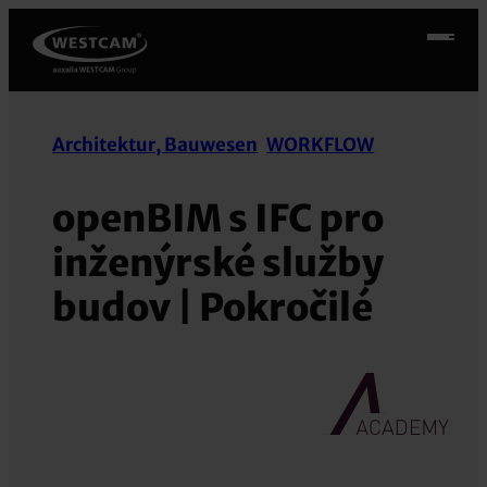
Přeskočit
na
obsah
Architektur, Bauwesen
, 
WORKFLOW
openBIM s IFC pro
inženýrské služby
budov | Pokročilé