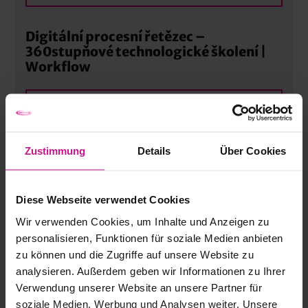
Digitální procesní řetězec –
360stupňové technologické školení |
Workflow
VÍCE
Zustimmung
Details
Über Cookies
„CNC Excellence“ – programování CNC
a CAM pro moderní výrobní procesy |
Pokročilé
Diese Webseite verwendet Cookies
Wir verwenden Cookies, um Inhalte und Anzeigen zu
VÍCE
personalisieren, Funktionen für soziale Medien anbieten
zu können und die Zugriffe auf unsere Website zu
analysieren. Außerdem geben wir Informationen zu Ihrer
openBIM s IFC pro inženýrské služby
Verwendung unserer Website an unsere Partner für
budov | Pokročilé
soziale Medien, Werbung und Analysen weiter. Unsere