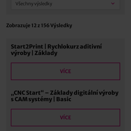
Všechny výsledky
Zobrazuje
12
z
156
Výsledky
Start2Print | Rychlokurz aditivní
výroby | Základy
VÍCE
„CNC Start“ – Základy digitální výroby
s CAM systémy | Basic
VÍCE