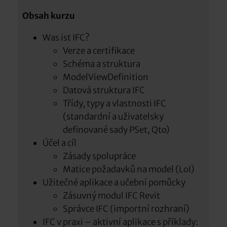
Obsah kurzu
Was ist IFC?
Verze a certifikace
Schéma a struktura
ModelViewDefinition
Datová struktura IFC
Třídy, typy a vlastnosti IFC
(standardní a uživatelsky
definované sady PSet, Qto)
Účel a cíl
Zásady spolupráce
Matice požadavků na model (LoI)
Užitečné aplikace a učební pomůcky
Zásuvný modul IFC Revit
Správce IFC (importní rozhraní)
IFC v praxi – aktivní aplikace s příklady: