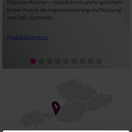
Platinum Partner – natürlich mit umfangreichem
Know-how in der Implementierung und Nutzung
von CAD-Systemen.
Produkte
Services