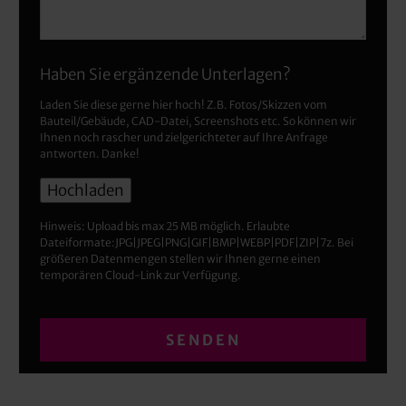
Haben Sie ergänzende Unterlagen?
Laden Sie diese gerne hier hoch! Z.B. Fotos/Skizzen vom
Bauteil/Gebäude, CAD-Datei, Screenshots etc. So können wir
Ihnen noch rascher und zielgerichteter auf Ihre Anfrage
antworten. Danke!
Hinweis: Upload bis max 25 MB möglich. Erlaubte
Dateiformate:JPG|JPEG|PNG|GIF|BMP|WEBP|PDF|ZIP|7z. Bei
größeren Datenmengen stellen wir Ihnen gerne einen
temporären Cloud-Link zur Verfügung.