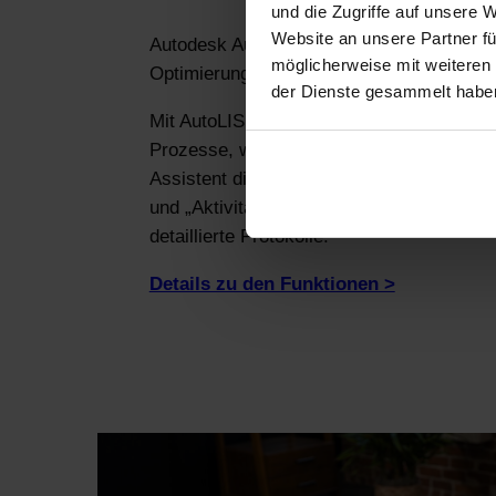
und die Zugriffe auf unsere 
Website an unsere Partner fü
Autodesk AutoCAD bietet Ihnen zahlreich
möglicherweise mit weiteren
Optimierung und Automatisierung von Arbe
der Dienste gesammelt habe
Mit AutoLISP und der Visual LISP IDE aut
Prozesse, während intelligente Blöcke un
Assistent die Effizienz steigern. Funktion
und „Aktivitätseinblicke“ liefern maßgesc
detaillierte Protokolle.
Details zu den Funktionen >