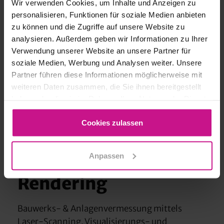
Wir verwenden Cookies, um Inhalte und Anzeigen zu
personalisieren, Funktionen für soziale Medien anbieten
zu können und die Zugriffe auf unsere Website zu
analysieren. Außerdem geben wir Informationen zu Ihrer
Verwendung unserer Website an unsere Partner für
soziale Medien, Werbung und Analysen weiter. Unsere
Partner führen diese Informationen möglicherweise mit
weiteren Daten zusammen, die Sie ihnen bereitgestellt
haben oder die sie im Rahmen Ihrer Nutzung der Dienste
gesammelt haben.
Cookies zulassen
Objekte vermessen, visualisieren &
präsentieren
Anpassen
Architektur, BIM,
Rendering
Bauwerks- & Anlagenvermessung mittels
Laser-Scanning. Visualisierungs- und