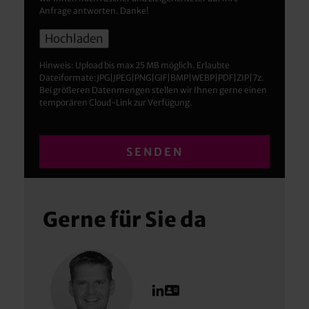
Anfrage antworten. Danke!
Hinweis: Upload bis max 25 MB möglich. Erlaubte
Dateiformate:JPG|JPEG|PNG|GIF|BMP|WEBP|PDF|ZIP|7z.
Bei größeren Datenmengen stellen wir Ihnen gerne einen
temporären Cloud-Link zur Verfügung.
Gerne für Sie da