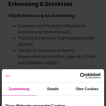
Erkennung & Detektion
Objekt Erkennung & Lokalisierung
Erkennen von Objekten inklusive der
Bestimmung deren Position.
Training anhand von Trainingsdaten aller
Objekte.
Hierdurch sind unter anderem
Anwesenheitskontrollen, oder das Zählen
von Objekten möglich.
Anomalie-Detektion
Unterscheidung in „normale“ und
„anomale“ Daten.
Zustimmung
Details
Über Cookies
Üblicherweise wird mit einer geringen
Anzahl an normalen und anomalen Daten
Diese Webseite verwendet Cookies