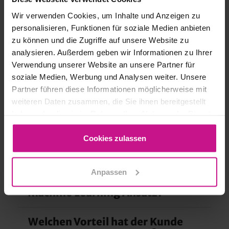
trainiert. Wenn nicht anders möglich, ist
Wir verwenden Cookies, um Inhalte und Anzeigen zu
ein Training auf Basis von 100 % normal-
personalisieren, Funktionen für soziale Medien anbieten
Beispielen möglich.
zu können und die Zugriffe auf unsere Website zu
Je nach Ausprägung von Anomalien ist
analysieren. Außerdem geben wir Informationen zu Ihrer
eine mittlere bis gute
Verwendung unserer Website an unsere Partner für
Erkennungsgenauigkeit möglich.
soziale Medien, Werbung und Analysen weiter. Unsere
Partner führen diese Informationen möglicherweise mit
weiteren Daten zusammen, die Sie ihnen bereitgestellt
haben oder die sie im Rahmen Ihrer Nutzung der Dienste
gesammelt haben.
Häufig gestellte Fragen (FAQs)
Cookies zulassen
Was ist der Unterschied
zwischen klassischer
Anpassen
Bildverarbeitung und dem
Machine Learning Ansatz?
Welchen Vorteil hat der Kunde
In der klassischen Bildverarbeitung bestimmt der