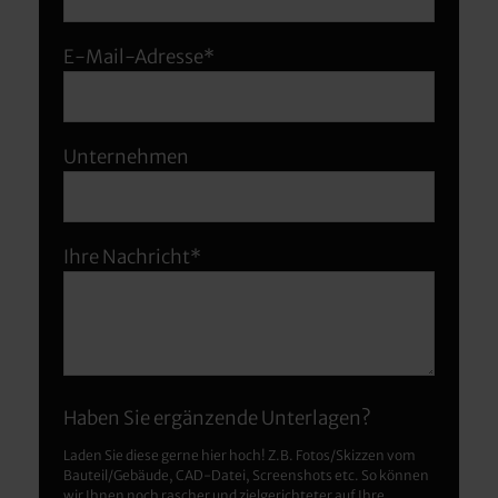
E-Mail-Adresse*
Unternehmen
Ihre Nachricht*
Haben Sie ergänzende Unterlagen?
Laden Sie diese gerne hier hoch! Z.B. Fotos/Skizzen vom
Bauteil/Gebäude, CAD-Datei, Screenshots etc. So können
wir Ihnen noch rascher und zielgerichteter auf Ihre