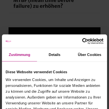
MTBF (mean time before
failure) zu erhöhen?
Auf alle Fälle! Zyklen werden gezählt, Taktzeiten
verglichen, Stillstands Gründe mitgeloggt,
Ergebnisse geprüft, wodurch rechtzeitig über
vorbeugende Wartungsarbeiten informiert wird.
Wir beraten Sie persönlich!
Welche Herausforderungen beschäftigen Sie im
ANFRAGE
Produktionsprozess? Gerne teilen wir unser
Zustimmung
Details
Über Cookies
SMART –
Know-how mit Ihnen! Kontaktieren Sie uns!
ANLAGENMONITORING
Diese Webseite verwendet Cookies
UND REPORTING-
Wir verwenden Cookies, um Inhalte und Anzeigen zu
SYSTEM
personalisieren, Funktionen für soziale Medien anbieten
zu können und die Zugriffe auf unsere Website zu
Name
analysieren. Außerdem geben wir Informationen zu Ihrer
Verwendung unserer Website an unsere Partner für
soziale Medien, Werbung und Analysen weiter. Unsere