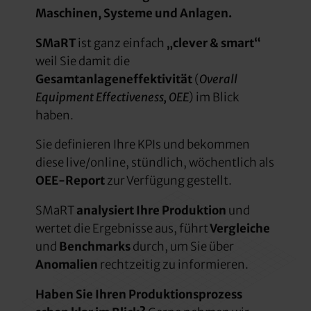
Maschinen, Systeme und Anlagen.
SMaRT
ist ganz einfach
„clever & smart“
weil Sie damit die
Gesamtanlageneffektivität
(
Overall
Equipment Effectiveness, OEE
) im Blick
haben.
Sie definieren Ihre KPIs und bekommen
diese live/online, stündlich, wöchentlich als
OEE-Report
zur Verfügung gestellt.
SMaRT
analysiert Ihre Produktion
und
wertet die Ergebnisse aus, führt
Vergleiche
und
Benchmarks
durch, um Sie über
Anomalien
rechtzeitig zu informieren.
Haben Sie Ihren Produktionsprozess