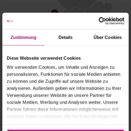
Zustimmung
Details
Über Cookies
Standorte
Diese Webseite verwendet Cookies
Wir verwenden Cookies, um Inhalte und Anzeigen zu
personalisieren, Funktionen für soziale Medien anbieten
Know-WOW
AM
zu können und die Zugriffe auf unsere Website zu
analysieren. Außerdem geben wir Informationen zu Ihrer
PULS DER ZEIT
Verwendung unserer Website an unsere Partner für
soziale Medien, Werbung und Analysen weiter. Unsere
Partner führen diese Informationen möglicherweise mit
Facebook
Instagram
YouTube
LinkedI
weiteren Daten zusammen, die Sie ihnen bereitgestellt
haben oder die sie im Rahmen Ihrer Nutzung der Dienste
gesammelt haben.