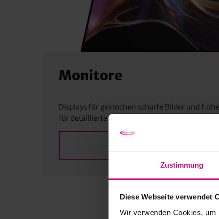
Monitore
Displays für gestochen scharfe Bilder und hohe
für detaillierte Arbeiten und professionelle Pr
MEHR ERFAHREN
Zustimmung
Diese Webseite verwendet 
Wir verwenden Cookies, um I