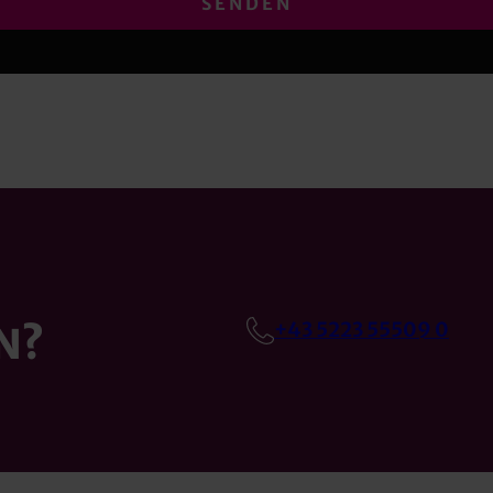
+43 5223 55509 0
N?