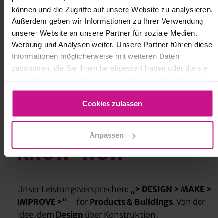
können und die Zugriffe auf unsere Website zu analysieren.
Außerdem geben wir Informationen zu Ihrer Verwendung
unserer Website an unsere Partner für soziale Medien,
Werbung und Analysen weiter. Unsere Partner führen diese
> DESIGN > MAKE > IMPROVE >
Informationen möglicherweise mit weiteren Daten
zusammen, die Sie ihnen bereitgestellt haben oder die sie
WESTCAM GROUP
im Rahmen Ihrer Nutzung der Dienste gesammelt haben.
Cookies zulassen
4 UNTERNEHMEN – EIN CREDO:
Anpassen
KNOW-WOW
Unser Leistungsversprechen:
„> DESIGN > MAKE >
IMPROVE >“
– for
Products & Buildings
. Von der
Idee, dem
Design
über Konstruktion,