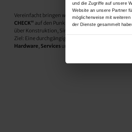
und die Zugriffe auf unsere 
Website an unsere Partner fü
Vereinfacht bringen wir das WESTCAM-Portfolio 
möglicherweise mit weiteren
CHECK“
auf den Punkt – für
Produkte & Gebäude
der Dienste gesammelt habe
über Konstruktion, Simulation und
Fertigung
bis 
Ziel: Eine durchgängig-effiziente
digitale Prozess
Hardware
,
Services
und
Trainings
.