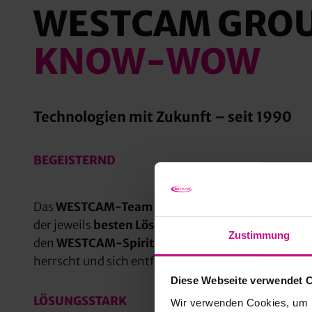
WESTCAM GROU
KNOW-WOW
Technologien mit Zukunft – seit 1990
BEGEISTERND
Das
WESTCAM-Team
vereint
Know-how
mit
Lust
der jeweils
besten Lösung.
Unsere Partner & Kund
Zustimmung
den
WESTCAM-Spirit
, wir den
„guten Geist“
. Den
herrscht und sich entfalten kann, ist es möglich, 
Diese Webseite verwendet 
LÖSUNGSSTARK
Wir verwenden Cookies, um I