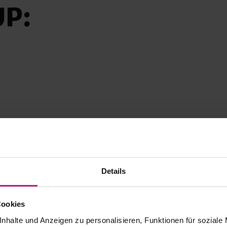
P:
 auf Leistung
& Hunger nach
en nennen es
Details
n nur wo ein guter Geist
auch
andere zu begeistern
.
Cookies
nhalte und Anzeigen zu personalisieren, Funktionen für soziale