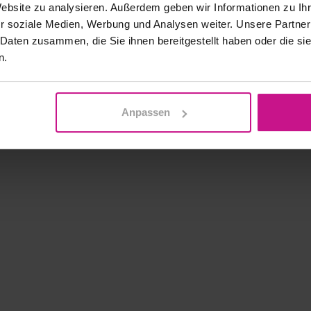
Website zu analysieren. Außerdem geben wir Informationen zu I
r soziale Medien, Werbung und Analysen weiter. Unsere Partner
mit
„DESIGN – MAKE –
 Daten zusammen, die Sie ihnen bereitgestellt haben oder die s
. Von der Idee, dem
Design
n.
hin zum
Quality-Check
. Das
kette
. Die Tools:
Software
,
Anpassen