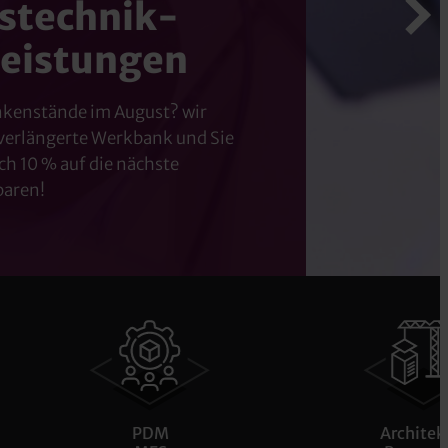
stechnik-
leistungen
nkenstände im August? wir
 verlängerte Werkbank und Sie
h 10 % auf die nächste
paren!
PDM
Architektur