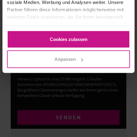
soziale Medien, Werbung und Analysen weiter. Unsere
Partner führen diese Informationen möglicherweise mit
weiteren Daten zusammen, die Sie ihnen bereitgestellt
haben oder die sie im Rahmen Ihrer Nutzung der Dienste
Haben Sie ergänzende Unterlagen?
gesammelt haben.
Laden Sie diese gerne hier hoch! Z.B. Fotos/Skizzen vom
Cookies zulassen
Bauteil/Gebäude, CAD-Datei, Screenshots etc. So können
wir Ihnen noch rascher und zielgerichteter auf Ihre
Anfrage antworten. Danke!
Anpassen
Hinweis: Upload bis max 25 MB möglich. Erlaubte
Dateiformate:JPG|JPEG|PNG|GIF|BMP|WEBP|PDF|ZIP|7z.
Bei größeren Datenmengen stellen wir Ihnen gerne einen
temporären Cloud-Link zur Verfügung.