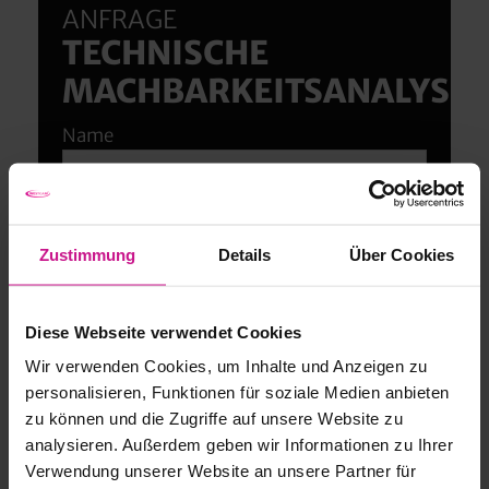
ANFRAGE
großteils gutgeschrieben.
gemeinsam mit Ihnen bezüglich Umfang, Budget
TECHNISCHE
und Zeitplan definiert.
MACHBARKEITSANALYSE
Name
E-Mail-Adresse*
Zustimmung
Details
Über Cookies
Unternehmen
Diese Webseite verwendet Cookies
Wir verwenden Cookies, um Inhalte und Anzeigen zu
personalisieren, Funktionen für soziale Medien anbieten
zu können und die Zugriffe auf unsere Website zu
Ihre Nachricht*
analysieren. Außerdem geben wir Informationen zu Ihrer
Verwendung unserer Website an unsere Partner für