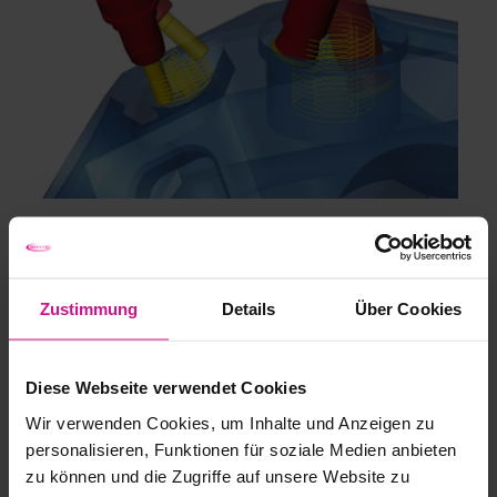
MAXXimales Bohren
Die Aufgabe: aus einer kreisförmigen Tasche
Zustimmung
Details
Über Cookies
möglichst viel Material effizient und
fräserschonend herausholen. Die Lösung: das
Diese Webseite verwendet Cookies
5-Achs-helikale Bohren.Die Aufgabe: aus einer
Wir verwenden Cookies, um Inhalte und Anzeigen zu
kreisförmigen Tasche möglichst viel Material
personalisieren, Funktionen für soziale Medien anbieten
effizient und fräserschonend herausholen.
zu können und die Zugriffe auf unsere Website zu