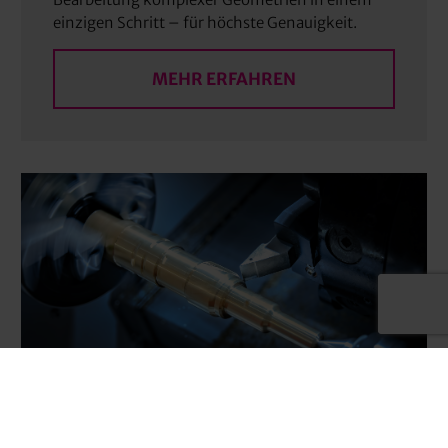
einzigen Schritt – für höchste Genauigkeit.
MEHR ERFAHREN
hyperMILL Mehrkanal-
Drehen & -Drehfräsen