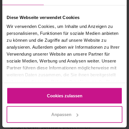
Diese Webseite verwendet Cookies
Wir verwenden Cookies, um Inhalte und Anzeigen zu
personalisieren, Funktionen für soziale Medien anbieten
zu können und die Zugriffe auf unsere Website zu
analysieren. Außerdem geben wir Informationen zu Ihrer
Verwendung unserer Website an unsere Partner für
soziale Medien, Werbung und Analysen weiter. Unsere
Partner führen diese Informationen möglicherweise mit
weiteren Daten zusammen, die Sie ihnen bereitgestellt
haben oder die sie im Rahmen Ihrer Nutzung der Dienste
gesammelt haben.
Cookies zulassen
Portfolio Drehen: Von einfach bis zu
komplexen TURN-MILL-Prozessen
Drehen
Anpassen
Unsere CAM-Software bietet Ihnen