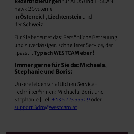
Rezertifizierungen
für ATOS und T-SCAN
hawk 2 Systeme
in
Österreich
,
Liechtenstein
und
der
Schweiz
.
Für Sie bedeutet das: Persönliche Betreuung
und zuverlässiger, schnellerer Service, der
„passt“.
Typisch WESTCAM eben!
Immer gerne für Sie da: Michaela,
Stephanie und Boris:
Unsere leidenschaftlichen Service-
Techniker*innen: Michaela, Boris und
Stephanie | Tel.
+43 5223 55509
oder
support.3dm@westcam.at