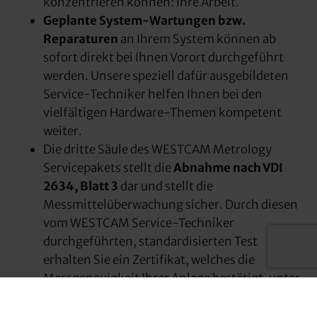
konzentrieren können: Ihre Arbeit.
Geplante System-Wartungen bzw.
Reparaturen
an Ihrem System können ab
sofort direkt bei Ihnen Vorort durchgeführt
werden. Unsere speziell dafür ausgebildeten
Service-Techniker helfen Ihnen bei den
vielfältigen Hardware-Themen kompetent
weiter.
Die dritte Säule des WESTCAM Metrology
Servicepakets stellt die
Abnahme nach VDI
2634, Blatt 3
dar und stellt die
Messmittelüberwachung sicher. Durch diesen
vom WESTCAM Service-Techniker
durchgeführten, standardisierten Test
erhalten Sie ein Zertifikat, welches die
Messgenauigkeit Ihrer Anlage bestätigt, unter
Berücksichtigung aller relevanten
Komponenten des Systems.