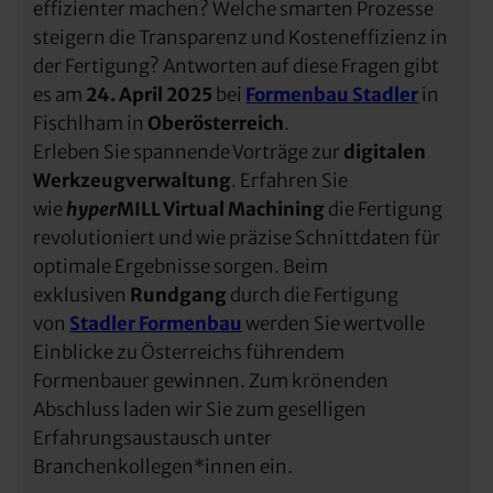
effizienter machen? Welche smarten Prozesse
steigern die Transparenz und Kosteneffizienz in
der Fertigung? Antworten auf diese Fragen gibt
es am
24. April 2025
bei
Formenbau Stadler
in
Fischlham in
Oberösterreich
.
Erleben Sie spannende Vorträge zur
digitalen
Werkzeugverwaltung
. Erfahren Sie
wie
hyper
MILL Virtual Machining
die Fertigung
revolutioniert und wie präzise Schnittdaten für
optimale Ergebnisse sorgen. Beim
exklusiven
Rundgang
durch die Fertigung
von
Stadle
r
Formenbau
werden Sie wertvolle
Einblicke zu Österreichs führendem
Formenbauer gewinnen. Zum krönenden
Abschluss laden wir Sie zum geselligen
Erfahrungsaustausch unter
Branchenkollegen*innen ein.