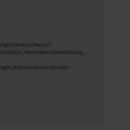
öglichkeiten (Report)
ohrzyklen, Restmaterialbearbeitung,
ngen, Kollisionskontrolle und -