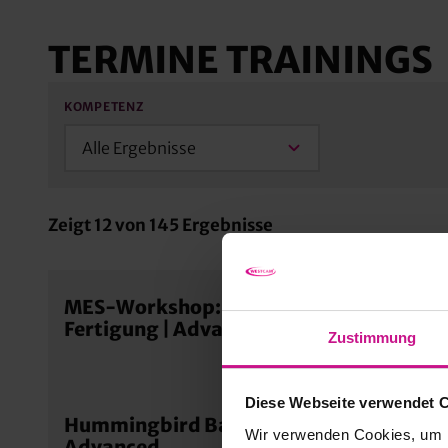
TERMINE TRAININGS
KOMPETENZ
Alle Ergebnisse
Zeigt
12
von
145
Ergebnisse
MES-Workshop: Planung, Programmier
Fertigung | Advanced
Zustimmung
Diese Webseite verwendet 
Hummingbird Basic Shopfloormanagem
Wir verwenden Cookies, um I
Advanced