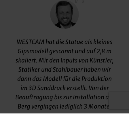
WESTCAM hat die Statue als kleines
Gipsmodell gescannt und auf 2,8 m
skaliert. Mit den Inputs von Künstler,
Statiker und Stahlbauer haben wir
dann das Modell für die Produktion
im 3D Sanddruck erstellt. Von der
Beauftragung bis zur Installation am
Berg vergingen lediglich 3 Monate!
HARALD SPIEGL
Konstruktion & 3D-Druck