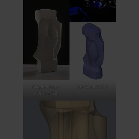
Original:
Gips-
3D-Scan:
ATOS 5
Modell 40 cm