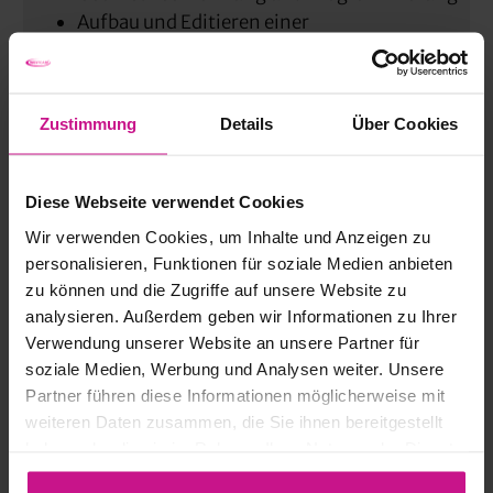
Aufbau und Editieren einer
Wissensdatenbank
Zustimmung
Details
Über Cookies
Diese Webseite verwendet Cookies
Wir verwenden Cookies, um Inhalte und Anzeigen zu
personalisieren, Funktionen für soziale Medien anbieten
zu können und die Zugriffe auf unsere Website zu
analysieren. Außerdem geben wir Informationen zu Ihrer
Laura Arrigoni
Verwendung unserer Website an unsere Partner für
Sales Support 3D-Druck, CAM &
soziale Medien, Werbung und Analysen weiter. Unsere
ACADEMY
Partner führen diese Informationen möglicherweise mit
weiteren Daten zusammen, die Sie ihnen bereitgestellt
haben oder die sie im Rahmen Ihrer Nutzung der Dienste
+43 5223 55509 225
gesammelt haben.