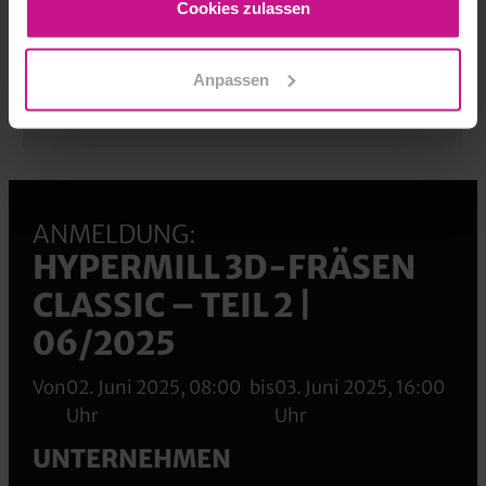
Cookies zulassen
laura.arrigoni@westcam.at
Anpassen
Anfrage
ANMELDUNG:
HYPERMILL 3D-FRÄSEN
CLASSIC – TEIL 2 |
06/2025
Von
02. Juni 2025, 08:00
bis
03. Juni 2025, 16:00
Uhr
Uhr
UNTERNEHMEN