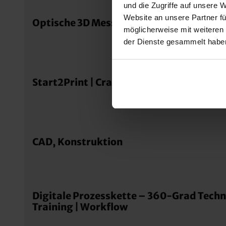
und die Zugriffe auf unsere 
Website an unsere Partner fü
Optische 3D Messtechnik | Advanced
möglicherweise mit weiteren
der Dienste gesammelt habe
Start2Print | Crashkurs Additive Fertigu
CAD, Konstruktion
Digitale Prozesskette – 360-Grad Tech
Training | Workflow