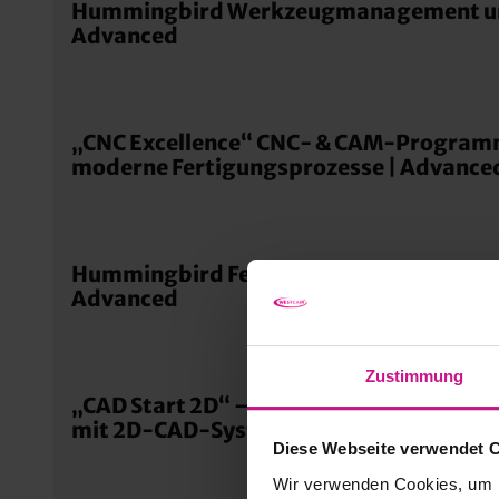
Hummingbird Werkzeugmanagement und
Advanced
„CNC Excellence“ CNC- & CAM-Program
moderne Fertigungsprozesse | Advance
Hummingbird Fertigungsplanung und -s
Advanced
Zustimmung
„CAD Start 2D“ – Grundlagen digitaler 
mit 2D-CAD-Systemen | Basic
Diese Webseite verwendet 
Wir verwenden Cookies, um I