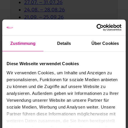
27.07. – 31.07.26
24.08. – 28.08.26
21.09. – 25.09.26
GESAMTSUMME
Zustimmung
Details
Über Cookies
€ 2.850,- | 5 Tage | Online-Kurs
Preis:
Pro Person für 5 Tage
Diese Webseite verwendet Cookies
Mindestteilnehmer:
3 Personen
Wir verwenden Cookies, um Inhalte und Anzeigen zu
personalisieren, Funktionen für soziale Medien anbieten
zu können und die Zugriffe auf unsere Website zu
GERNE FÜR SIE DA
analysieren. Außerdem geben wir Informationen zu Ihrer
Verwendung unserer Website an unsere Partner für
soziale Medien, Werbung und Analysen weiter. Unsere
Partner führen diese Informationen möglicherweise mit
weiteren Daten zusammen, die Sie ihnen bereitgestellt
haben oder die sie im Rahmen Ihrer Nutzung der Dienste