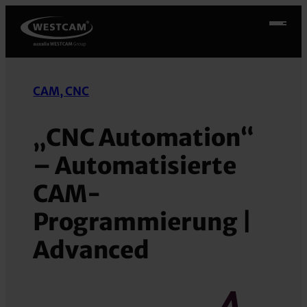
Zum
Inhalt
springen
CAM, CNC
„CNC Automation“
– Automatisierte
CAM-
Programmierung |
Advanced