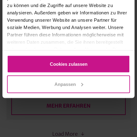
zu können und die Zugriffe auf unsere Website zu
analysieren. Außerdem geben wir Informationen zu Ihrer
„CAD Start 3D“ – Grundlagen digitaler
Verwendung unserer Website an unsere Partner für
Bearbeitung mit 3D-CAD-Systemen |
soziale Medien, Werbung und Analysen weiter. Unsere
Basic
Partner führen diese Informationen möglicherweise mit
weiteren Daten zusammen, die Sie ihnen bereitgestellt
haben oder die sie im Rahmen Ihrer Nutzung der Dienste
MEHR ERFAHREN
gesammelt haben.
Cookies zulassen
„CAD Forward“ – Digitalisierung &
Optimierung in der 3D-Konstruktion |
Anpassen
Advanced
MEHR ERFAHREN
Load More