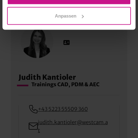
GERNE FÜR SIE DA
Anpassen
Judith Kantioler
Trainings CAD, PDM & AEC
+43 5223 55509 360
judith.kantioler@westcam.a
t