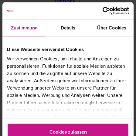
WERDEN >
Termine & Preise
Zustimmung
Details
Über Cookies
KOMMENDE START-TERMINE
Diese Webseite verwendet Cookies
01.09.2026
Wir verwenden Cookies, um Inhalte und Anzeigen zu
05.10.2026
personalisieren, Funktionen für soziale Medien anbieten
zu können und die Zugriffe auf unsere Website zu
GESAMTSUMME
analysieren. Außerdem geben wir Informationen zu Ihrer
Verwendung unserer Website an unsere Partner für
€ 1.710,- | 3 Tage | Online-Kurs
soziale Medien, Werbung und Analysen weiter. Unsere
Partner führen diese Informationen möglicherweise mit
Preis:
Pro Person für 3 Tage
weiteren Daten zusammen, die Sie ihnen bereitgestellt
Mindestteilnehmer:
3 Personen
haben oder die sie im Rahmen Ihrer Nutzung der Dienste
gesammelt haben.
Cookies zulassen