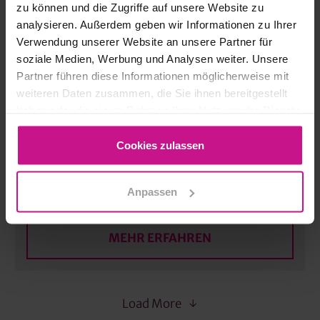
zu können und die Zugriffe auf unsere Website zu
analysieren. Außerdem geben wir Informationen zu Ihrer
„CAD Start 3D“ – Grundlagen digitaler
Verwendung unserer Website an unsere Partner für
Bearbeitung mit 3D-CAD-Systemen |
soziale Medien, Werbung und Analysen weiter. Unsere
Basic
Partner führen diese Informationen möglicherweise mit
weiteren Daten zusammen, die Sie ihnen bereitgestellt
MEHR ERFAHREN
haben oder die sie im Rahmen Ihrer Nutzung der Dienste
gesammelt haben.
Cookies zulassen
„CAD Forward“ – Digitalisierung &
Optimierung in der 3D-Konstruktion |
Advanced
Anpassen
MEHR ERFAHREN
Load More